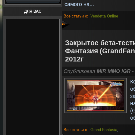
самого на...
ДЛЯ ВАС
Все статьи о:
Vendetta Online
»
Закрытое бета-тест
Фантазия (GrandFan
2012г
Опубликовал
MIR MMO IGR
-
К
о
з
н
(
о
Все статьи о:
Grand Fantasia
,