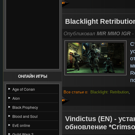
»
Blacklight Retributi
Опубликовал
MIR MMO IGR
-
С
у
о
м
R
ОНЛАЙН ИГРЫ
п
Age of Conan
Все статьи о:
Blacklight: Retribution
,
Aion
»
Black Prophecy
Blood and Soul
Vindictus (EN) - ус
EvE online
обновление *Crimso
Guild Wars 2