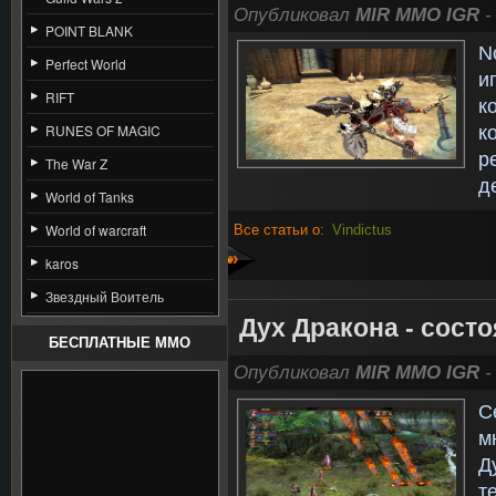
Опубликовал
MIR MMO IGR
-
POINT BLANK
N
Perfect World
и
RIFT
к
RUNES OF MAGIC
к
р
The War Z
де
World of Tanks
World of warcraft
Все статьи о:
Vindictus
»
karos
Звездный Воитель
Дух Дракона - сост
БЕСПЛАТНЫЕ MMO
Опубликовал
MIR MMO IGR
-
С
м
Д
т