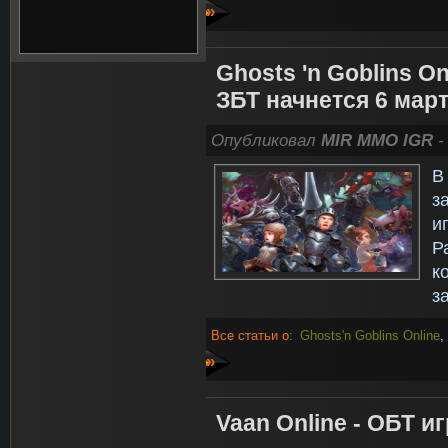
»
Ghosts 'n Goblins On
ЗБТ начнется 6 мар
Опубликовал
MIR MMO IGR
-
В
з
и
Р
к
з
Все статьи о:
Ghosts'n Goblins Online
,
»
Vaan Online - ОБТ 