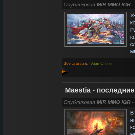
Опубликовал
MIR MMO IGR
-
У
к
Р
ю
с
м
Все статьи о:
Vaan Online
»
Maestia - последни
Опубликовал
MIR MMO IGR
-
В
и
к
м