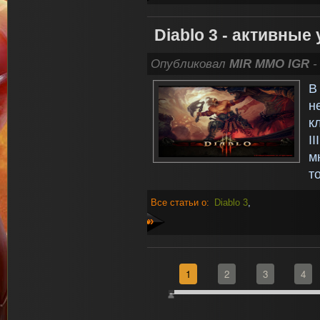
Diablo 3 - активные
Опубликовал
MIR MMO IGR
-
В
н
к
I
м
т
Все статьи о:
Diablo 3
,
»
1
2
3
4