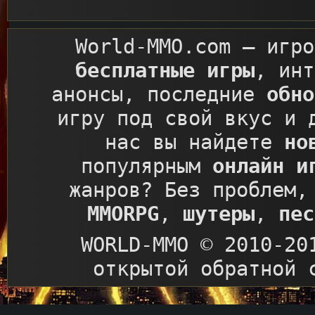
World-MMO.com
– игро
бесплатные игры
, ин
анонсы, последние
обно
игру под свой вкус и 
нас вы найдете
но
популярным
онлайн и
жанров? Без проблем,
MMORPG
,
шутеры
,
пес
WORLD-MMO © 2010-20
открытой обратной 