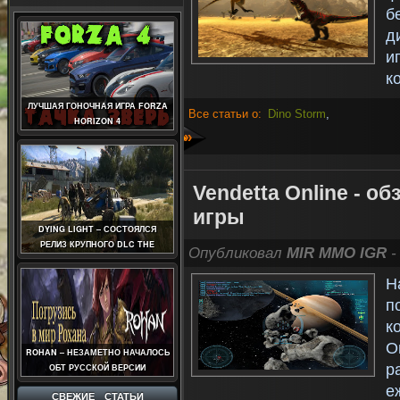
б
д
и
к
ЛУЧШАЯ ГОНОЧНАЯ ИГРА FORZA
Все статьи о:
Dino Storm
,
HORIZON 4
»
Vendetta Online - 
игры
DYING LIGHT – СОСТОЯЛСЯ
РЕЛИЗ КРУПНОГО DLC THE
Опубликовал
MIR MMO IGR
-
FOLLOWING
Н
п
к
O
ROHAN – НЕЗАМЕТНО НАЧАЛОСЬ
р
ОБТ РУССКОЙ ВЕРСИИ
е
СВЕЖИЕ СТАТЬИ