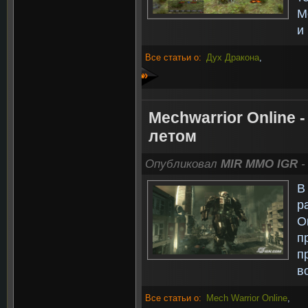
M
и
Все статьи о:
Дух Дракона
,
»
Mechwarrior Online -
летом
Опубликовал
MIR MMO IGR
-
В
р
O
п
п
в
Все статьи о:
Mech Warrior Online
,