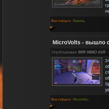
г
п
Все статьи о:
Maestia
,
»
MicroVolts - вышло
Опубликовал
MIR MMO IGR
-
2
о
с
о
S
у
Все статьи о:
MicroVolts
,
»