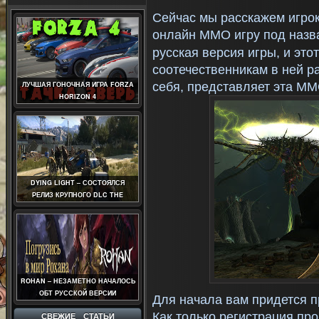
Сейчас мы расскажем игро
онлайн MMO игру под наз
русская версия игры, и эт
соотечественникам в ней ра
себя, представляет эта MM
ЛУЧШАЯ ГОНОЧНАЯ ИГРА FORZA
HORIZON 4
DYING LIGHT – СОСТОЯЛСЯ
РЕЛИЗ КРУПНОГО DLC THE
FOLLOWING
ROHAN – НЕЗАМЕТНО НАЧАЛОСЬ
ОБТ РУССКОЙ ВЕРСИИ
Для начала вам придется пр
Как только регистрация пр
СВЕЖИЕ СТАТЬИ