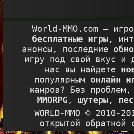
World-MMO.com
– игро
бесплатные игры
, ин
анонсы, последние
обно
игру под свой вкус и 
нас вы найдете
но
популярным
онлайн и
жанров? Без проблем,
MMORPG
,
шутеры
,
пес
WORLD-MMO © 2010-20
открытой обратной 