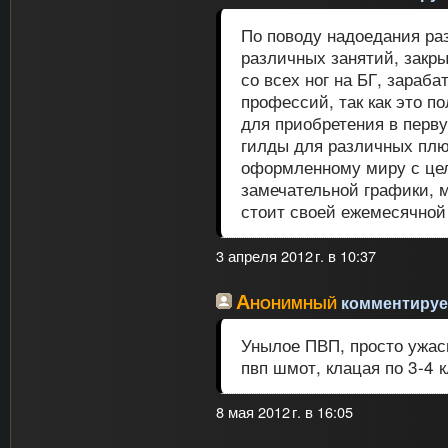
По поводу надоедания раз
различных занятий, закр
со всех ног на БГ, зараб
профессий, так как это п
для приобретения в перв
гилды для различных плю
оформленному миру с цел
замечательной графики, м
стоит своей ежемесячной
3 апреля 2012 г. в 10:37
Анонимный
комментирует
Унылое ПВП, просто ужас
пвп шмот, клацая по 3-4 
8 мая 2012 г. в 16:05