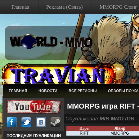
Главная
Реклама (Связь)
MMORPG Сленг
ГЛАВНАЯ
НОВОСТИ
ВСЕ РЕГИОНЫ
ОБЗОРЫ ПО Ж
MMORPG игра RIFT 
Опубликовал
MIR MMO IGR
-
Игра
Жанр
RIFT
MMORPG
ПОСЛЕДНИЕ ПУБЛИКАЦИИ