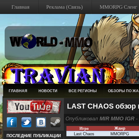
Главная
Реклама (Связь)
MMORPG Сленг
ГЛАВНАЯ
НОВОСТИ
ВСЕ РЕГИОНЫ
ОБЗОРЫ ПО Ж
LAST CHAOS обзор 
Опубликовал
MIR MMO IGR
-
Игра
Жанр
Last Chaos
MMORPG
ПОСЛЕДНИЕ ПУБЛИКАЦИИ