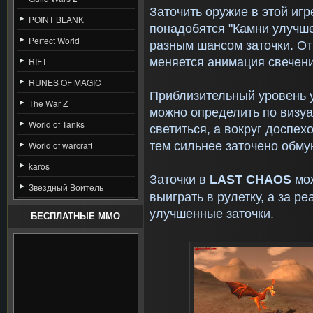
Заточить оружие в этой игр
POINT BLANK
понадобятся "Камни улучше
Perfect World
разным шансом заточки. От
меняется анимация свечен
RIFT
RUNES OF MAGIC
Приблизительный уровень 
The War Z
можно определить по визу
World of Tanks
светиться, а вокруг доспе
тем сильнее заточено обм
World of warcraft
karos
Заточки в
LAST
CHAOS
мож
Звездный Воитель
выиграть в рулетку, а
за ре
улучшенные заточки.
БЕСПЛАТНЫЕ MMO