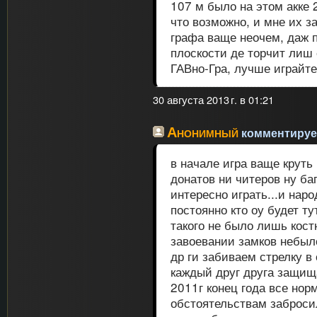
107 м было на этом акке 
что возможно, и мне их з
графа ваще неочем, даж п
плоскости де торчит лиш
ГАВно-Гра, лучше играйте
30 августа 2013 г. в 01:21
Анонимный
комментирует
в начале игра ваще круть 
донатов ни читеров ну ба
интересно играть...и нар
постоянно кто оу будет ту
такого не было лишь кос
завоевании замков небыло
др ги забиваем стрелку в
каждый друг друга защищ
2011г конец года все нор
обстоятельствам заброси