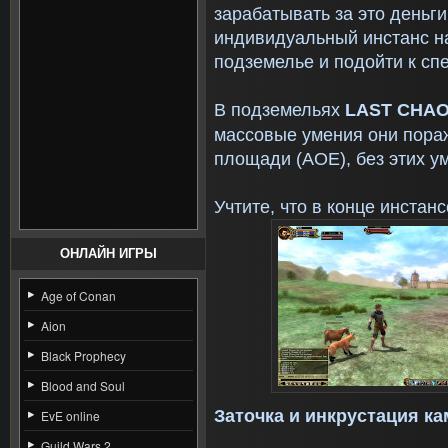
зарабатывать за это деньги
индивидуальный инстанс на
подземелье и подойти к с
В подземельях
LAST
CHA
массовые умения они пора
площади (AOE), без этих у
Учтите, что в конце инстан
ОНЛАЙН ИГРЫ
Age of Conan
Aion
Black Prophecy
Blood and Soul
Заточка и инкрустация к
EvE online
Guild Wars 2