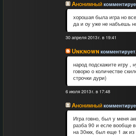
Анонимный
комментирует
хорошая была игра но вс
да и оу уже не набъешь 
30 апреля 2013 г. в 19:41
Unknown
комментирует.
народ подскажите игру , н
говорю о количестве скило
строчки дури)
6 июля 2013 г. в 17:48
Анонимный
комментирует
Игра говно, был у меня а
разба 90 и есле вообще в
на 30ккк, был еще 1 ак и