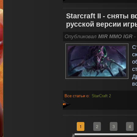
Starcraft II - сняты
русской версии игр
Опубликовал
MIR MMO IGR
-
С
с
о
ст
Д
в
Все статьи о:
StarCraft 2
»
1
2
3
4