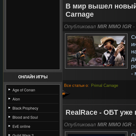
В мир вышел новый
Carnage
Опубликовал
MIR MMO IGR
-
С
и
н
д
р
-
ОНЛАЙН ИГРЫ
Все статьи о:
Primal Carnage
Age of Conan
»
Aion
Black Prophecy
RealRace - ОБТ уже 
Blood and Soul
Опубликовал
MIR MMO IGR
-
EvE online
О
Guild Wars 2