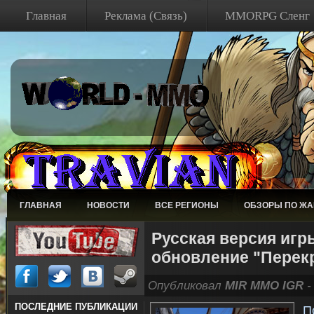
Главная
Реклама (Связь)
MMORPG Сленг
ГЛАВНАЯ
НОВОСТИ
ВСЕ РЕГИОНЫ
ОБЗОРЫ ПО Ж
Русская версия игр
обновление "Перек
Опубликовал
MIR MMO IGR
-
ПОСЛЕДНИЕ ПУБЛИКАЦИИ
П