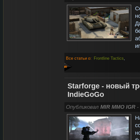
С
н
Д
б
а
и
Все статьи о:
Frontline Tactics
,
»
Starforge - новый т
IndieGoGo
Опубликовал
MIR MMO IGR
-
Н
с
н