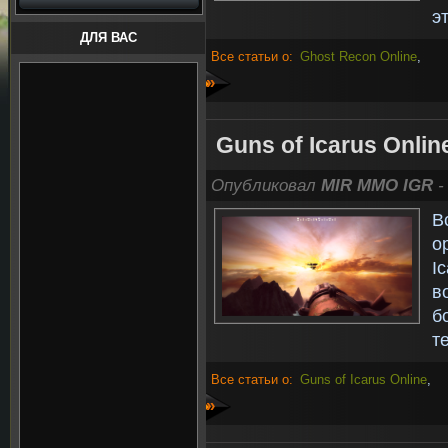
э
ДЛЯ ВАС
Все статьи о:
Ghost Recon Online
,
»
Guns of Icarus Onli
Опубликовал
MIR MMO IGR
-
В
о
I
в
б
т
Все статьи о:
Guns of Icarus Online
,
»