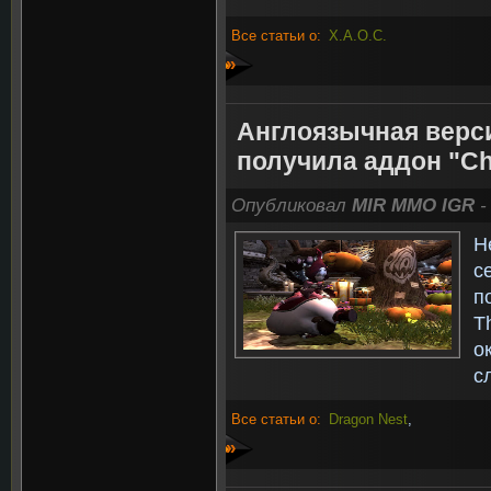
Все статьи о:
X.A.O.C.
»
Англоязычная верси
получила аддон "Cha
Опубликовал
MIR MMO IGR
-
Н
с
п
T
о
с
Все статьи о:
Dragon Nest
,
»