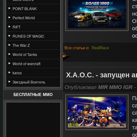
с
POINT BLANK
н
Perfect World
О
RIFT
о
о
RUNES OF MAGIC
The War Z
Все статьи о:
RealRace
World of Tanks
»
World of warcraft
karos
Х.А.О.С. - запущен
Звездный Воитель
Опубликовал
MIR MMO IGR
-
БЕСПЛАТНЫЕ MMO
П
с
с
к
т
о