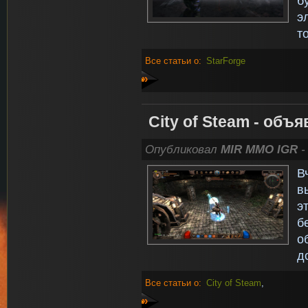
б
э
т
Все статьи о:
StarForge
»
City of Steam - объ
Опубликовал
MIR MMO IGR
-
В
в
э
б
о
д
Все статьи о:
City of Steam
,
»