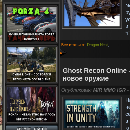
N
р
у
и
"
ЛУЧШАЯ ГОНОЧНАЯ ИГРА FORZA
HORIZON 4
Все статьи о:
Dragon Nest
,
»
Ghost Recon Online 
DYING LIGHT – СОСТОЯЛСЯ
новое оружие
РЕЛИЗ КРУПНОГО DLC THE
FOLLOWING
Опубликовал
MIR MMO IGR
-
Н
н
с
ROHAN – НЕЗАМЕТНО НАЧАЛОСЬ
ОБТ РУССКОЙ ВЕРСИИ
в
к
СВЕЖИЕ СТАТЬИ