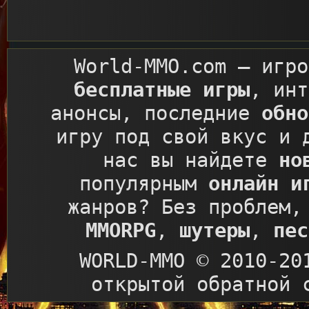
World-MMO.com
– игро
бесплатные игры
, ин
анонсы, последние
обно
игру под свой вкус и 
нас вы найдете
но
популярным
онлайн и
жанров? Без проблем,
MMORPG
,
шутеры
,
пес
WORLD-MMO © 2010-20
открытой обратной 