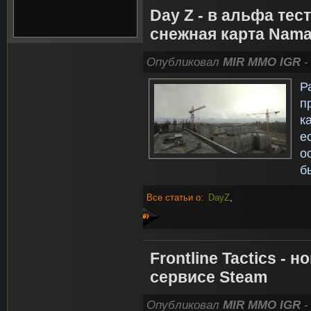
Day Z - в альфа те
снежная карта Nama
Опубликовал
MIR MMO IGR
-
Р
п
к
е
о
б
Все статьи о:
DayZ
,
»
Frontline Tactics - 
сервисе Steam
Опубликовал
MIR MMO IGR
-