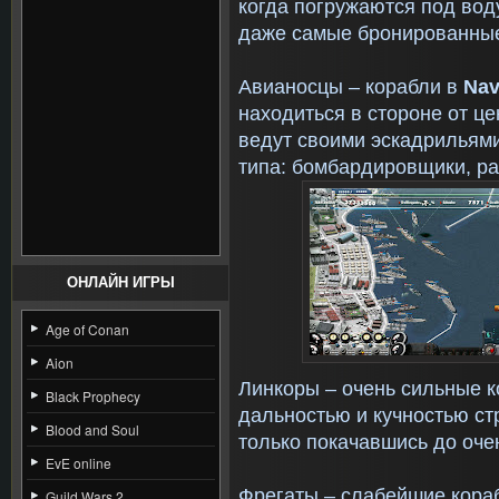
когда погружаются под вод
даже самые бронированные
Авианосцы – корабли в
N
a
находиться в стороне от ц
ведут своими эскадрильями
типа: бомбардировщики, ра
ОНЛАЙН ИГРЫ
Age of Conan
Aion
Линкоры – очень сильные к
Black Prophecy
дальностью и кучностью ст
Blood and Soul
только покачавшись до оче
EvE online
Фрегаты – слабейшие кора
Guild Wars 2