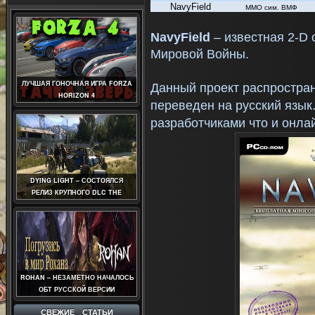
NavyField
MMO
сим. ВМФ
N
avy
F
ield
– известная 2-D 
Мировой Войны.
ЛУЧШАЯ ГОНОЧНАЯ ИГРА FORZA
Данный проект распростра
HORIZON 4
переведен на русский язык.
разработчиками что и онла
DYING LIGHT – СОСТОЯЛСЯ
РЕЛИЗ КРУПНОГО DLC THE
FOLLOWING
ROHAN – НЕЗАМЕТНО НАЧАЛОСЬ
ОБТ РУССКОЙ ВЕРСИИ
СВЕЖИЕ СТАТЬИ