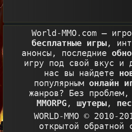
World-MMO.com
– игро
бесплатные игры
, ин
анонсы, последние
обно
игру под свой вкус и 
нас вы найдете
но
популярным
онлайн и
жанров? Без проблем,
MMORPG
,
шутеры
,
пес
WORLD-MMO © 2010-20
открытой обратной 