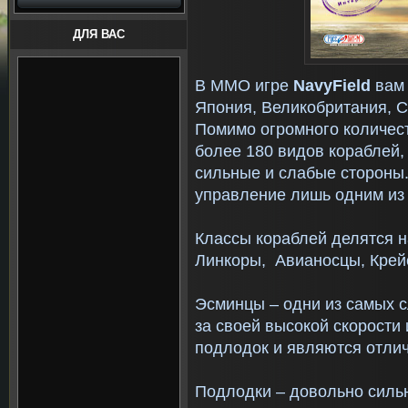
ДЛЯ ВАС
В MMO игре
N
avy
F
ield
вам
Япония, Великобритания, 
Помимо огромного количест
более 180 видов кораблей,
сильные и слабые стороны.
управление лишь одним из 
Классы кораблей делятся н
Линкоры, Авианосцы, Крейс
Эсминцы – одни из самых 
за своей высокой скорости
подлодок и являются отли
Подлодки – довольно силь