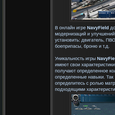
В онлайн игре
N
avy
F
ield
до
модернизаций и улучшений
установить: двигатель, ПВО
боеприпасы, броню и т.д.
Уникальность игры
N
avy
F
i
имеют свои характеристики
получают определенное ко
определенные навыки. Так 
определитесь с ролью матр
подходящими характеристи