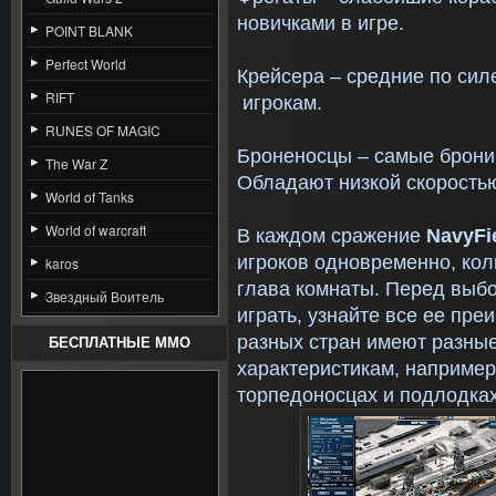
новичками в игре.
POINT BLANK
Perfect World
Крейсера – средние по сил
RIFT
игрокам.
RUNES OF MAGIC
Броненосцы – самые бронир
The War Z
Обладают низкой скорость
World of Tanks
World of warcraft
В каждом сражение
N
avy
F
i
игроков одновременно, кол
karos
глава комнаты. Перед выб
Звездный Воитель
играть, узнайте все ее пр
разных стран имеют разны
БЕСПЛАТНЫЕ MMO
характеристикам, наприме
торпедоносцах и подлодках