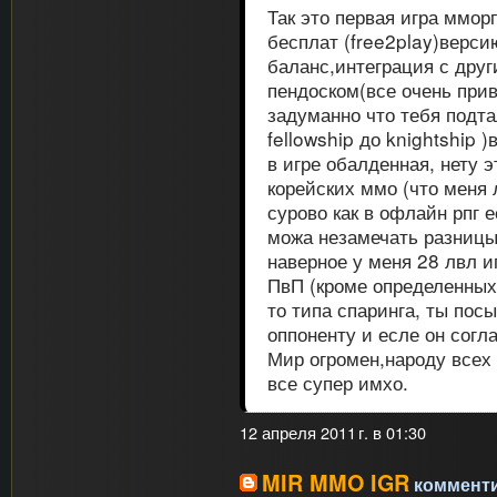
Так это первая игра ммор
бесплат (free2play)верси
баланс,интеграция с друг
пендоском(все очень прив
задуманно что тебя подта
fellowship до knightship
в игре обалденная, нету э
корейских ммо (что меня 
сурово как в офлайн рпг 
можа незамечать разницы 
наверное у меня 28 лвл иг
ПвП (кроме определенных 
то типа спаринга, ты пос
оппоненту и есле он согл
Мир огромен,народу всех
все супер имхо.
12 апреля 2011 г. в 01:30
MIR MMO IGR
комментир