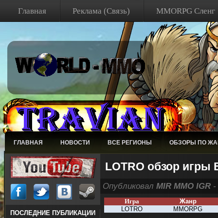
Главная
Реклама (Связь)
MMORPG Сленг
ГЛАВНАЯ
НОВОСТИ
ВСЕ РЕГИОНЫ
ОБЗОРЫ ПО Ж
LOTRO обзор игры 
Опубликовал
MIR MMO IGR
-
Игра
Жанр
LOTRO
MMORPG
ПОСЛЕДНИЕ ПУБЛИКАЦИИ