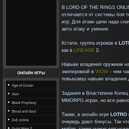
В
LORD
OF
THE
RINGS
ONLI
отличается от системы боя т
игр. Для атаки цели надо сн
авто атаку и умения.
Кстати, группа игроков в
LOT
как в
LINEAGE
2.
Навыки владения оружием на
экипировкой в
WOW
- чем ча
ОНЛАЙН ИГРЫ
повышаеш навыки владения 
Age of Conan
Задания в Властелине Колец
Aion
MMORPG играх, но все равно
Black Prophecy
Blood and Soul
Также, в онлайн игре
LOTRO
EvE online
очередь дают бонусы. Так чт
мобов, также нужно для уси
Guild Wars 2