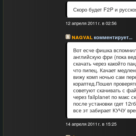
Скоро будет F2P и русско
12 апреля 2011 г. в 02:56
nagval
комментирует...
Вот есче фишка вспомнил,
английскую фри (пока вед
скачать через какойто па
что пипец. Качает медлен
вижу комп ночью сам пере
кораптед.Пошел проверят
советуют скачивать с фай
через failplanet по макс 
после установки гдет 12гб
все эт забирает КУЧУ вре
14 апреля 2011 г. в 15:25