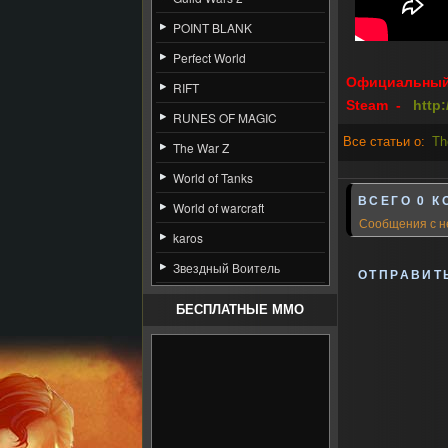
POINT BLANK
Perfect World
Официальный
RIFT
Steam -
http
RUNES OF MAGIC
Все статьи о:
Th
The War Z
World of Tanks
ВСЕГО 0 К
World of warcraft
Сообщения с н
karos
Звездный Воитель
ОТПРАВИТ
БЕСПЛАТНЫЕ MMO