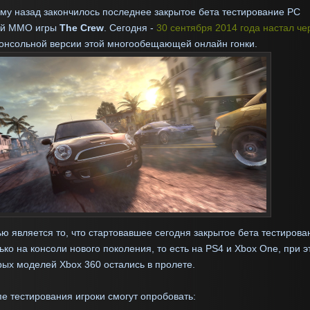
му назад закончилось последнее закрытое бета тестирование PC
ой MMO игры
The Crew
. Сегодня -
30 сентября 2014 года настал че
консольной версии этой многообещающей онлайн гонки.
ю является то, что стартовавшее сегодня закрытое бета тестирова
ько на консоли нового поколения, то есть на PS4 и Xbox One, при 
рых моделей Xbox 360 остались в пролете.
е тестирования игроки смогут опробовать: