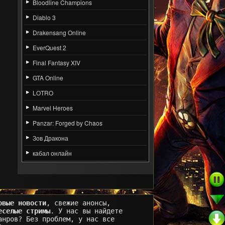
Bloodline Champions
Diablo 3
Drakensang Online
EverQuest 2
Final Fantasy XIV
GTA Online
LOTRO
Marvel Heroes
Panzar: Forged by Chaos
Зов Дракона
кабал онлайн
овые новости
, свежие анонсы,
еселые стримы
. У нас вы найдете
анров? Без проблем, у нас все