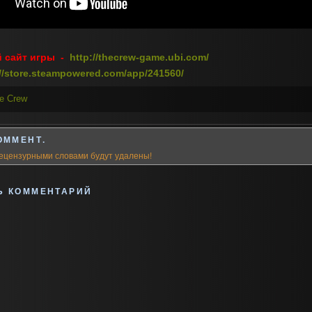
 сайт игры -
http://thecrew-game.ubi.com/
://store.steampowered.com/app/241560/
e Crew
ОММЕНТ.
ецензурными словами будут удалены!
Ь КОММЕНТАРИЙ