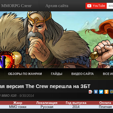
MMORPG Сленг
Архив сайта
ОБЗОРЫ ПО ЖАНРАМ
ГАЙДЫ
ВИДЕО САЙТА
ВСЕ 
ая версия The Crew перешла на ЗБТ
R MMO IGR
- 9/30/2014
Жанр
Локализация
Год выпуска
Оплата
MMO гонки
Русская
2014
Платная