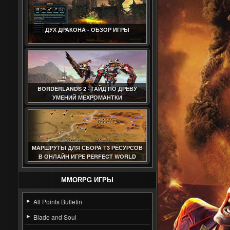
ДУХ ДРАКОНА - ОБЗОР ИГРЫ
BORDERLANDS 2 - ГАЙД ПО ДРЕВУ
УМЕНИЙ МЕХРОМАНТКИ
МАРШРУТЫ ДЛЯ СБОРА Т3 РЕСУРСОВ
В ОНЛАЙН ИГРЕ PERFECT WORLD
(ГАЙД)
MMORPG ИГРЫ
All Points Bulletin
Blade and Soul