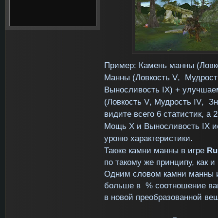
Пример: Камень манны (Лов
Манны (Ловкость
V
, Мудрос
Выносливость
IX
) + улучша
(Ловкость
V
, Мудрость
IV
, З
видите всего 6 статистик, а
Мощь
X
и Выносливость
IX
и
уроню характеристики.
Также камни манны в игре
Ru
по такому же принципу, как 
Одним словом камни манны и
больше в % соотношение вам
в новой преобразованной ве