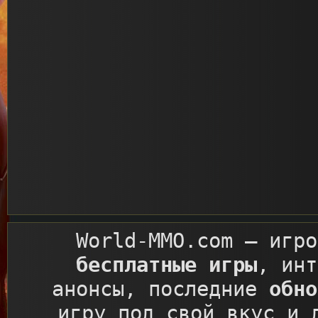
World-MMO.com
– игро
бесплатные игры
, ин
анонсы, последние
обно
игру под свой вкус и 