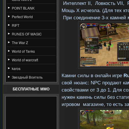
Интеллект
II
, Ловкость
VII
, 
POINT BLANK
Мощь
X
исчезла. (Для тех кт
Perfect World
При соединение 3-х камней 
RIFT
RUNES OF MAGIC
The War Z
World of Tanks
World of warcraft
karos
Камни силы в онлайн игре
Ru
Звездный Воитель
свой нюанс:
NPC
продают ка
свойствами от 3 до 1. Для с
БЕСПЛАТНЫЕ MMO
нужен камень силы без стати
игровом магазине, то есть за