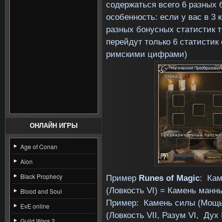
содержаться всего 6 разных 
особенность: если у вас в 3 
разных бонусных статистик т
перейдут только 6 статисти
римскими цифрами)
ОНЛАЙН ИГРЫ
Age of Conan
Aion
Black Prophecy
Пример
Runes of Magic
: Ка
(Ловкость
VI
) = Камень ман
Blood and Soul
Пример: Камень силы (Мощ
EvE online
(Ловкость
VII
, Разум
VI
, Дух
Guild Wars 2