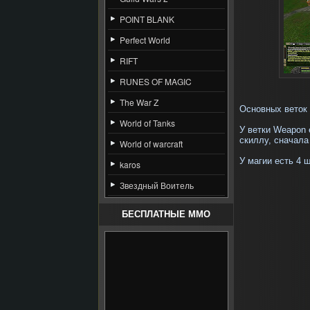
POINT BLANK
Perfect World
RIFT
RUNES OF MAGIC
The War Z
Основных веток 
World of Tanks
У ветки Weapon 
скиллу, сначала
World of warcraft
У магии есть 4 
karos
Звездный Воитель
БЕСПЛАТНЫЕ MMO