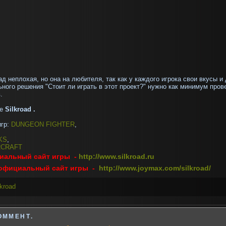
ад
неплохая, но она на любителя, так как у каждого игрока свои вкусы и
ного решения "Стоит ли играть в этот проект?" нужно как минимум пров
в.
е
Silkroad .
игр:
DUNGEON FIGHTER
,
KS
,
RCRAFT
иальный сайт игры -
http://www.silkroad.ru
официальный сайт игры -
http://www.joymax.com/silkroad/
lkroad
ОММЕНТ.