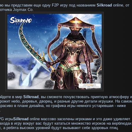
ию мы представим еще одну
F2P
игру под названием
Silkroad
online, от
отчика Joymax Co.
ойдете в мир
Silkroad
, вы сможете почувствовать приятную атмосферу 
орожит небо, деревья, дворец, и разные другие детали игрушки. На само
красиво в плане дизайна, но графика игры немного устаревшая - ниже
я.
G игры
Silkroad
online массово заселены игроками и это даже удивляет.
ахода в игру вокруг вас будут кататься множество игроков на верблюдах
, а ребята высоких уровней будут вызывают себе здоровых птиц.