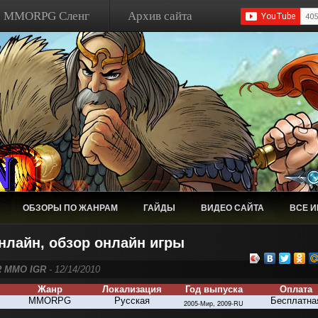
MMORPG Сленг
Архив сайта
ОБЗОРЫ ПО ЖАНРАМ
ГАЙДЫ
ВИДЕО САЙТА
ВСЕ 
онлайн, обзор онлайн игры
R MMO IGR
- 12/14/2010
Жанр
Локализация
Год выпуска
Оплата
MMORPG
Русская
Бесплатна
200
5-Мир
,
2009-
RU