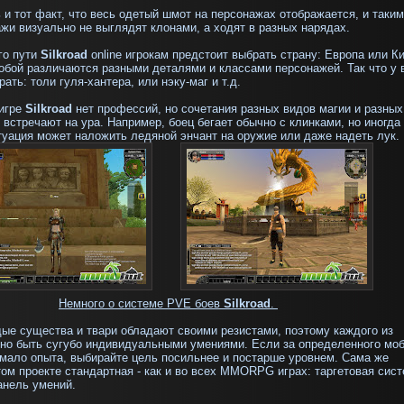
 и тот факт, что весь одетый шмот на персонажах отображается, и таким
жи визуально не выглядят клонами, а ходят в разных нарядах.
го пути
Silkroad
online игрокам предстоит выбрать страну: Европа или Ки
бой различаются разными деталями и классами персонажей. Так что у 
рать: толи гуля-хантера, или нэку-маг и т.д.
 игре
Silkroad
нет профессий, но сочетания разных видов магии и разных
 встречают на ура. Например, боец бегает обычно с клинками, но иногда
туация может наложить ледяной энчант на оружие или даже надеть лук.
Немного о системе PVE боев
Silkroad
.
дые существа и твари обладают своими резистами, поэтому каждого из
жно быть сугубо индивидуальными умениями. Если за определенного мо
мало опыта, выбирайте цель посильнее и постарше уровнем. Сама же
том проекте стандартная - как и во всех MMORPG играх: таргетовая сис
анель умений.