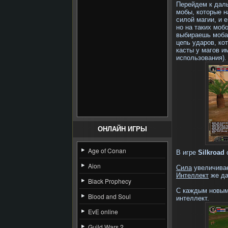
Перейдем к даль
мобы, которые н
силой магии, и 
но на таких моб
выбираешь моба
цепь ударов, ко
касты у магов и
использования).
ОНЛАЙН ИГРЫ
Age of Conan
В игре
Silkroad
Aion
Сила
увеличивае
Интеллект
же да
Black Prophecy
С каждым новым 
Blood and Soul
интеллект.
EvE online
Guild Wars 2