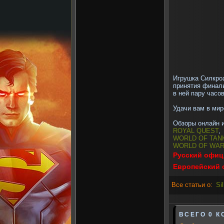
Игрушка Силкро
принятия финаль
в ней пару часо
Удачи вам в мир
Обзоры онлайн 
ROYAL QUEST
,
WORLD OF TAN
WORLD OF WA
Русский офиц
Европейский
Все статьи о:
Si
ВСЕГО 0 К