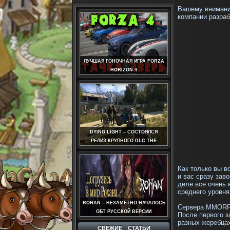
Вашему вниман
компании разраб
ЛУЧШАЯ ГОНОЧНАЯ ИГРА FORZA
HORIZON 4
DYING LIGHT – СОСТОЯЛСЯ
РЕЛИЗ КРУПНОГО DLC THE
FOLLOWING
Как только вы в
и вас сразу зав
деле все очень 
среднего уровн
ROHAN – НЕЗАМЕТНО НАЧАЛОСЬ
Сервера MMORP
ОБТ РУССКОЙ ВЕРСИИ
После первого з
разных жеребцах
СВЕЖИЕ СТАТЬИ