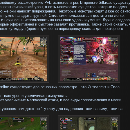
нейшему рассмотрению PvE аспектов игры. В проекте Silkroad существ
аносят физический урон, а есть магические существа, которые владею
ею же они наносят повреждения. Некоторые монстры ходят даже со свито
ов нужно нападать группой. Скиллами пользоваться достаточно легко,
 и начинаешь
использовать на нем
свои удары и умения. Лучше создава
торые эффективней и быстрее завалят противника. Также стоит сказать, 
меют куллдаун (время нужное на перезарядку скилла для повторного
online существуют два основных параметра - это Интеллект и Сила.
т ваш урон и увеличивает живучесть.
ет увеличение магической атаки, и все виды сопротивления к магии.
уровнем вам дают по 1-у очку для наделения толи на силу, толи на