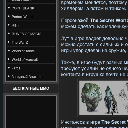
временем меняется, поэтому 
хиллером, а потом и танком.
POINT BLANK
Perfect World
Персонажей
The
Secret Worl
RIFT
можем сделать как маленькую
RUNES OF MAGIC
Лут в игре падает довольно 
The War Z
можно достать с сильных и о
игры упор сделан на оружие,
World of Tanks
World of warcraft
Также, в игре будут разные м
требуют усилий не одного че
karos
контента в игрушке почти не 
Звездный Воитель
БЕСПЛАТНЫЕ MMO
Инстансов в игре
The Secret
мест, которые нужно проходит