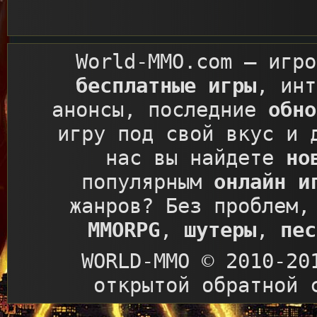
World-MMO.com
– игро
бесплатные игры
, ин
анонсы, последние
обно
игру под свой вкус и 
нас вы найдете
но
популярным
онлайн и
жанров? Без проблем,
MMORPG
,
шутеры
,
пес
WORLD-MMO © 2010-20
открытой обратной 