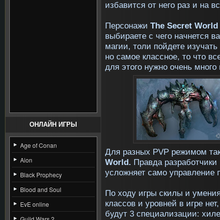
избавится от него раз и на вс
Персонажи
The Secret World
выбираете с чего начнется в
магии, толи пойдете изучать
но самое классное, то что в
для этого нужно очень много
ОНЛАЙН ИГРЫ
Age of Conan
Для разных PVP режимом так
Aion
World.
Правда разработчики 
усложняет само управление 
Black Prophecy
Blood and Soul
По ходу игры скилы и умения
классов и уровней в игре нет
EvE online
будут 3 специализации: хиле
Guild Wars 2