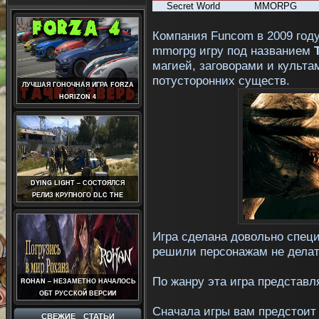
Secret World
MMORPG
Компания Funcom в 2009 год
mmorpg игру под названием
магией, заговорами и культа
потусторонних существ.
ЛУЧШАЯ ГОНОЧНАЯ ИГРА FORZA
HORIZON 4
DYING LIGHT – СОСТОЯЛСЯ
РЕЛИЗ КРУПНОГО DLC THE
FOLLOWING
Игра сделана довольно спец
решили
персонажам
не делат
По жанру эта игра представ
ROHAN – НЕЗАМЕТНО НАЧАЛОСЬ
ОБТ РУССКОЙ ВЕРСИИ
Сначала игры вам предстоит 
СВЕЖИЕ СТАТЬИ