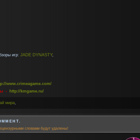
бзоры игр:
JADE DYNASTY
,
tp://www.crimeagame.com/
ры -
http://kmgame.ru/
ай мира
,
ОММЕНТ.
ецензурными словами будут удалены!
1