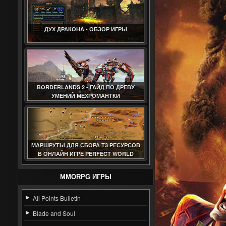
ДУХ ДРАКОНА - ОБЗОР ИГРЫ
BORDERLANDS 2 - ГАЙД ПО ДРЕВУ
УМЕНИЙ МЕХРОМАНТКИ
МАРШРУТЫ ДЛЯ СБОРА Т3 РЕСУРСОВ
В ОНЛАЙН ИГРЕ PERFECT WORLD
(ГАЙД)
MMORPG ИГРЫ
All Points Bulletin
Blade and Soul