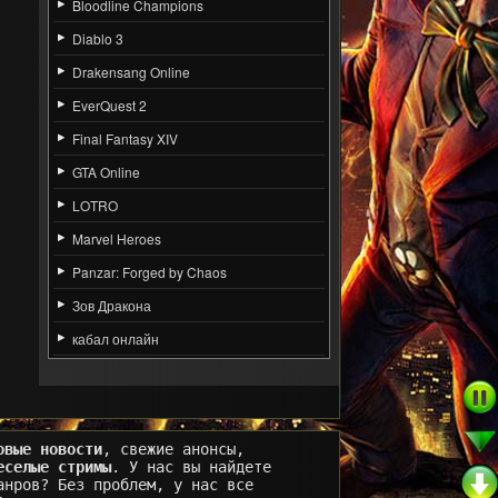
Bloodline Champions
Diablo 3
Drakensang Online
EverQuest 2
Final Fantasy XIV
GTA Online
LOTRO
Marvel Heroes
Panzar: Forged by Chaos
Зов Дракона
кабал онлайн
овые новости
, свежие анонсы,
еселые стримы
. У нас вы найдете
анров? Без проблем, у нас все