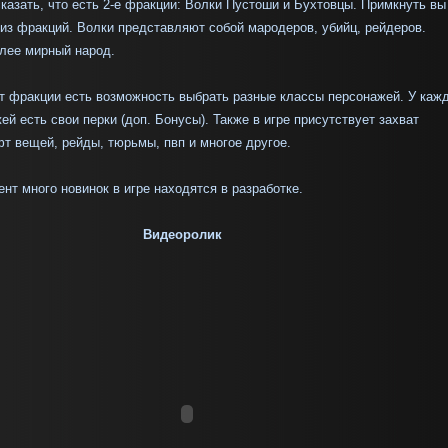
казать, что есть 2-е фракции: Волки Пустоши и Бухтовцы. Примкнуть вы
 из фракци
й
. Волки представляют собой мародеров, убийц, рейдеров.
лее мирный народ.
т фракции есть возможность выбрать разные классы персонажей. У каж
ей есть свои перки (доп. Бонусы). Также в игре присутствует захват
фт вещей, рейды, тюрьмы, пвп и многое другое.
мент
м
ного новинок в игре нах
од
я
тся
в разработке.
Видеоролик