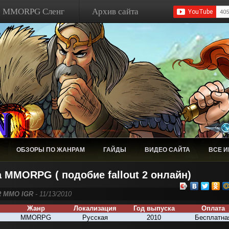
MMORPG Сленг
Архив сайта
ОБЗОРЫ ПО ЖАНРАМ
ГАЙДЫ
ВИДЕО САЙТА
ВСЕ 
 MMORPG ( подобие fallout 2 онлайн)
R MMO IGR
- 11/13/2010
Жанр
Локализация
Год выпуска
Оплата
MMORPG
Русская
20
10
Бесплатна