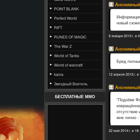
Анонимный
POINT BLANK
Информация 
Perfect World
новый сюже
RIFT
6 января 2013 г. в 0
RUNES OF MAGIC
The War Z
Анонимный
World of Tanks
Бред полный
World of warcraft
karos
12 апреля 2013 г. в
Звездный Воитель
Анонимный
БЕСПЛАТНЫЕ MMO
"Подобие Фо
извращённая
отсутствие 
мне лично -
22 мая 2014 г. в 18: