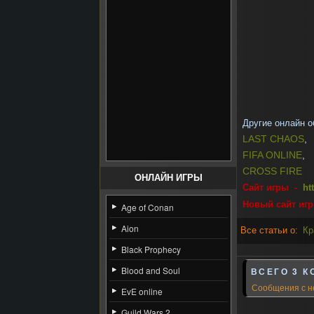
Другие онлайн о
LAST CHAOS
,
FIFA ONLINE
,
CROSS FIRE
ОНЛАЙН ИГРЫ
Сайт игры -
ht
Новый сайт иг
Age of Conan
Aion
Все статьи о:
Кр
Black Prophecy
Blood and Soul
ВСЕГО 3 К
Сообщения с н
EvE online
Guild Wars 2