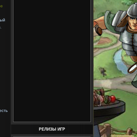
р
е
ный
.
есть
РЕЛИЗЫ ИГР