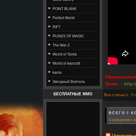
POINT BLANK
Perfect World
RIFT
RUNES OF MAGIC
The War Z
World of Tanks
World of warcraft
karos
Официальный 
Звездный Воитель
Steam -
http:
БЕСПЛАТНЫЕ MMO
Все статьи о:
En
ВСЕГО 1 К
Сообщения с н
Unknown
к