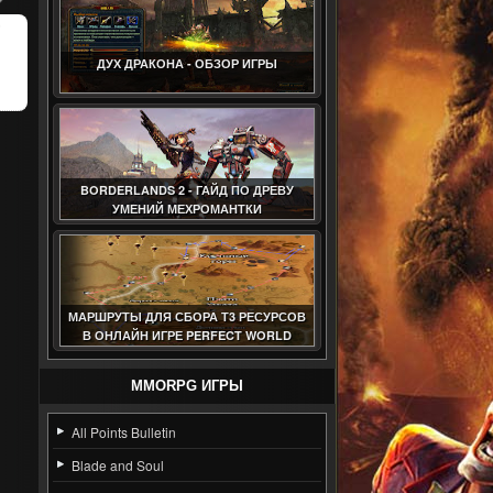
ДУХ ДРАКОНА - ОБЗОР ИГРЫ
BORDERLANDS 2 - ГАЙД ПО ДРЕВУ
УМЕНИЙ МЕХРОМАНТКИ
МАРШРУТЫ ДЛЯ СБОРА Т3 РЕСУРСОВ
В ОНЛАЙН ИГРЕ PERFECT WORLD
(ГАЙД)
MMORPG ИГРЫ
All Points Bulletin
Blade and Soul