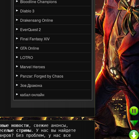
Bloodline Champions
Diablo 3
Drakensang Online
EverQuest 2
Final Fantasy XIV
GTA Online
LOTRO
Marvel Heroes
Panzar: Forged by Chaos
Зов Дракона
кабал онлайн
овые новости
, свежие анонсы,
еселые стримы
. У нас вы найдете
анров? Без проблем, у нас все