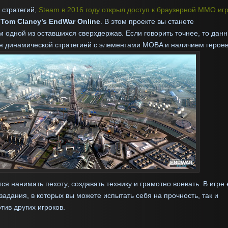
 стратегий,
Steam в 2016 году открыл доступ к браузерн
ой
MMO иг
м
Tom Clancy’s EndWar Online
. В этом проекте вы станете
 одной из оставшихся сверхдержав. Если говорить точнее, то дан
ся динамической стратегией с элементами MOBA и наличием героев
ся нанимать пехоту, создавать технику и грамотно воевать. В игре 
задания, в которых вы можете испытать себя на прочность, так и
тив других игроков.