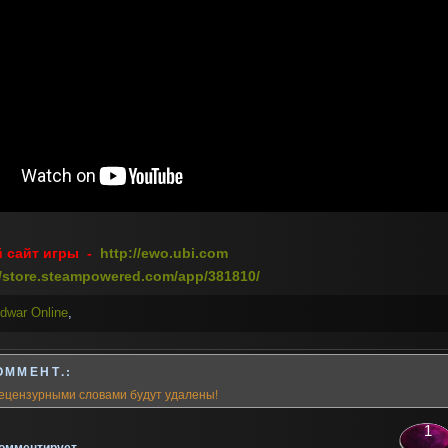
сайт игры -
http://ewo.ubi.com
//store.steampowered.com/app/381810/
dwar Online
,
ОММЕНТ.:
ецензурными словами будут удалены!
1
омментирует...