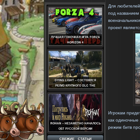
Для любителей
под название
военачальником
проект являет
ЛУЧШАЯ ГОНОЧНАЯ ИГРА FORZA
HORIZON 4
DYING LIGHT – СОСТОЯЛСЯ
РЕЛИЗ КРУПНОГО DLC THE
FOLLOWING
Игрокам придет
как одиночные 
ROHAN – НЕЗАМЕТНО НАЧАЛОСЬ
режим битв про
ОБТ РУССКОЙ ВЕРСИИ
СВЕЖИЕ СТАТЬИ