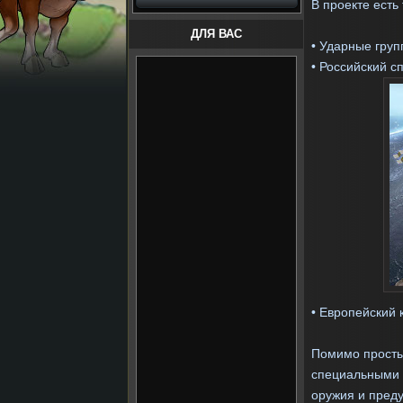
В проекте есть
ДЛЯ ВАС
• Ударные гру
• Российский с
• Европейский 
Помимо просты
специальными 
оружия и преду