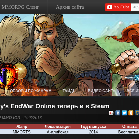
MMORPG Сленг
Архив сайта
ОБЗОРЫ ПО ЖАНРАМ
ГАЙДЫ
ВИДЕО САЙТА
ВСЕ 
y’s EndWar Online теперь и в Steam
R MMO IGR
- 1/26/2016
Жанр
Локализация
Год выпуска
Оплата
MMORTS
Английская
2014
Бесплатна