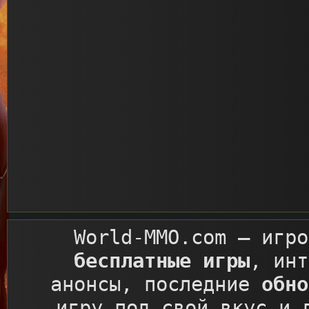
World-MMO.com
– игро
бесплатные игры
, ин
анонсы, последние
обно
игру под свой вкус и 