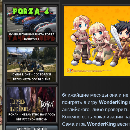
ЛУЧШАЯ ГОНОЧНАЯ ИГРА FORZA
HORIZON 4
DYING LIGHT – СОСТОЯЛСЯ
РЕЛИЗ КРУПНОГО DLC THE
FOLLOWING
ближайшие месяцы она и не
поиграть в игру
WonderKing
английского, либо проверить
ROHAN – НЕЗАМЕТНО НАЧАЛОСЬ
Конечно есть локализации н
ОБТ РУССКОЙ ВЕРСИИ
Сама игра
WonderKing
весит
СВЕЖИЕ СТАТЬИ