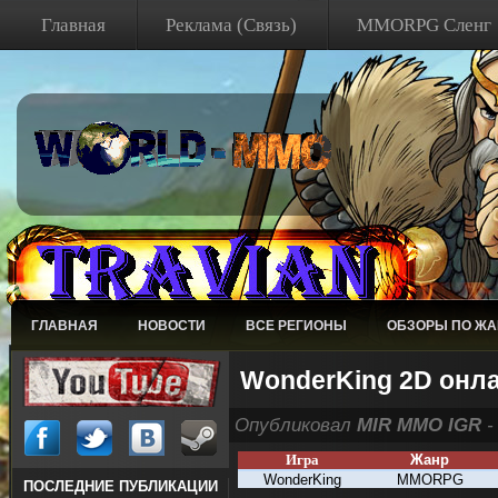
Главная
Реклама (Связь)
MMORPG Сленг
ГЛАВНАЯ
НОВОСТИ
ВСЕ РЕГИОНЫ
ОБЗОРЫ ПО Ж
WonderKing 2D онла
Опубликовал
MIR MMO IGR
-
Игра
Жанр
WonderKing
MMORPG
ПОСЛЕДНИЕ ПУБЛИКАЦИИ