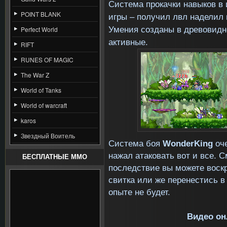
Система прокачки навыков в
POINT BLANK
игры – получил лвл наделил 
Умения созданы в древовидно
Perfect World
активные.
RIFT
RUNES OF MAGIC
The War Z
World of Tanks
World of warcraft
karos
Звездный Воитель
Система боя
WonderKing
оче
нажал атаковать вот и все. С
БЕСПЛАТНЫЕ MMO
последствие вы можете воск
свитка или же перенестись в
опыте не будет.
Видео о