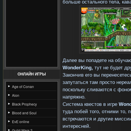
больше остального тела, ка
Далее вы попадете на обуча
WonderKing,
тут не будет др
Закончив его вы перенесетес
ОНЛАЙН ИГРЫ
запутаться там просто нере
Age of Conan
поскольку сливаются с фоном
Aion
напряжно.
Система квестов в игре
Wond
Black Prophecy
туда побей того, отними то, 
Blood and Soul
встречаются и другие мисси
EvE online
интересней.
Guild Wars 2