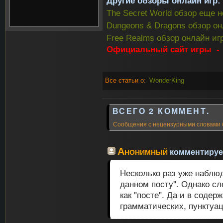
Другие обзоры онлайн игр:
The Secret World обзор еще
Dungeons & Dragons обзор он
Free Realms обзор онлайн иг
Официальный сайт игры 
Все статьи о:
WonderKing
ВСЕГО 2 КОММЕНТ.
Сообщения с нецензурными словами 
Анонимный
комментирует
Несколько раз уже наблю
данном посту". Однако сл
как "посте". Да и в соде
грамматических, пунктуа