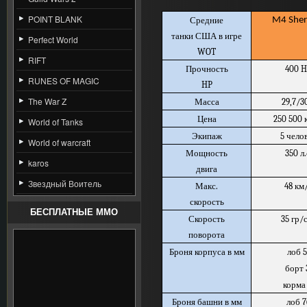
POINT BLANK
Средние
M4 She
танки США в игре
Perfect World
WOT
RIFT
Прочность
400 
RUNES OF MAGIC
HP
The War Z
Масса
29,7/3
Цена
250 500 
World of Tanks
Экипаж
5 чело
World of warcraft
Мощность
350 л.
karos
двига
Звездный Воитель
Макс.
48 км
скорость
БЕСПЛАТНЫЕ MMO
Скорость
35 гр/
поворота
Броня корпуса в мм
лоб 5
борт 
корма
Броня башни в мм
лоб 7