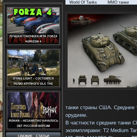
World Of Tanks
MMO
танки
ЛУЧШАЯ ГОНОЧНАЯ ИГРА FORZA
HORIZON 4
DYING LIGHT – СОСТОЯЛСЯ
РЕЛИЗ КРУПНОГО DLC THE
FOLLOWING
танки страны США. Средние 
орудием.
ROHAN – НЕЗАМЕТНО НАЧАЛОСЬ
В частности средние танки 
ОБТ РУССКОЙ ВЕРСИИ
экземплярами:
T
2
Medium
Ta
СВЕЖИЕ СТАТЬИ