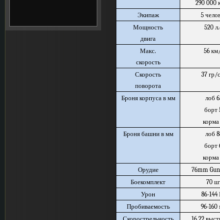
290 000 
Экипаж
5 чело
Мощность
520 л.
двига
Макс.
56 км
скорость
Скорость
37 гр/
поворота
Броня корпуса в мм
лоб 6
борт 
корма
Броня башни в мм
лоб 8
борт 
корма
Орудие
76mm Gun
Боекомплект
70 ш
Урон
86-144
Пробиваемость
96-160
Скорострельность
16,22 выс