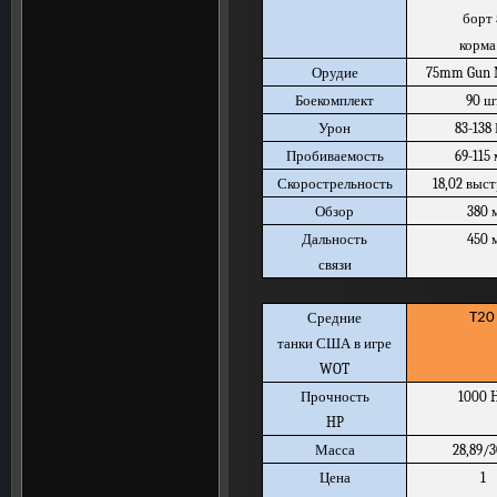
борт 
корма 
Орудие
75mm Gun 
Боекомплект
90 ш
Урон
83-138
Пробиваемость
69-115
Скорострельность
18,02 выс
Обзор
380 
Дальность
450 
связи
Средние
T2
танки США в игре
WOT
Прочность
1000 
HP
Масса
28,89/3
Цена
1