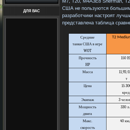
M
7,
T
20,
M
4
A
3
E
8
Sherman
,
T
США не пользуются большим 
ДЛЯ ВАС
разработчики настроят лучш
представлена таблица сравн
Средние
T2 Mediu
танки США в игре
WOT
Прочность
150 H
HP
Масса
11,92/1
т
Цена
15 30
кред
Экипаж
3 чело
Мощность
330 л.
двига
Макс.
40 км
скорость