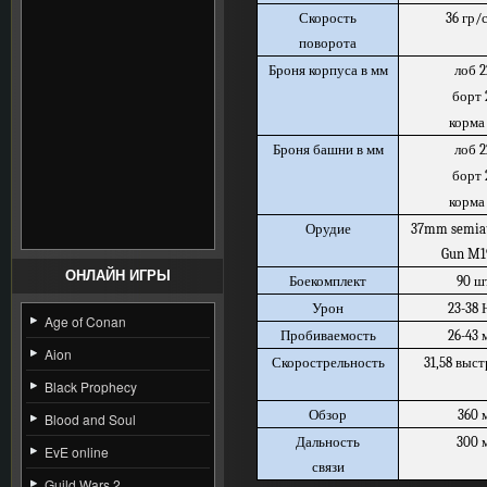
Скорость
36 гр/
поворота
Броня корпуса в мм
лоб 2
борт 
корма
Броня башни в мм
лоб 2
борт 
корма
Орудие
37mm semia
Gun M1
ОНЛАЙН ИГРЫ
Боекомплект
90 ш
Урон
23-38 
Age of Conan
Пробиваемость
26-43 
Aion
Скорострельность
31,58 выс
Black Prophecy
Обзор
360 
Blood and Soul
Дальность
300 
EvE online
связи
Guild Wars 2