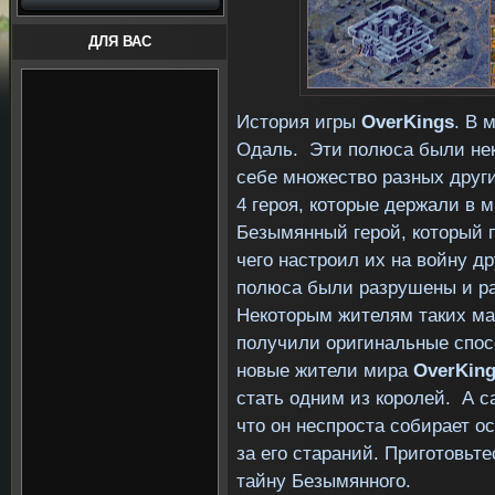
ДЛЯ ВАС
История игры
OverKings
. В 
Одаль. Эти полюса были нек
себе множество разных други
4 героя, которые держали в 
Безымянный герой, который п
чего настроил их на войну др
полюса были разрушены и ра
Некоторым жителям таких ма
получили оригинальные спосо
новые жители мира
OverKin
стать одним из королей. А 
что он неспроста собирает о
за его стараний. Приготовьт
тайну Безымянного.