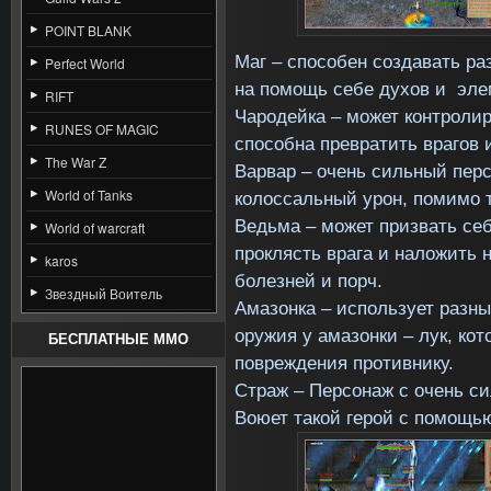
POINT BLANK
Маг – способен создавать ра
Perfect World
на помощь себе духов и эле
RIFT
Чародейка – может контролир
RUNES OF MAGIC
способна превратить врагов 
The War Z
Варвар – очень сильный перс
World of Tanks
колоссальный урон, помимо т
Ведьма – может призвать себ
World of warcraft
проклясть врага и наложить 
karos
болезней и порч.
Звездный Воитель
Амазонка – использует разн
оружия у амазонки – лук, ко
БЕСПЛАТНЫЕ MMO
повреждения противнику.
Страж – Персонаж с очень с
Воюет такой герой с помощь