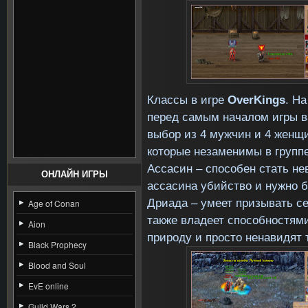
Классы в игре
OverKings
. Н
перед самым началом игры ва
выбор из 4 мужчин и 4 женщ
которые незаменимы в группе
Ассасин – способен стать не
ОНЛАЙН ИГРЫ
ассасина убийство и нужно б
Дриада – умеет призывать с
Age of Conan
также владеет способностям
Aion
природу и просто ненавидят т
Black Prophecy
Blood and Soul
EvE online
Guild Wars 2