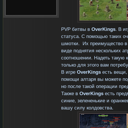
PVP
битвы в
OverKings
. В и
статуса. С помощью таких оч
шмотки. Их преимущество в т
виде поднятия нескольких ат
соотношении. Надеть такую 
только для этого вам потреб
В игре
OverKings
есть вещи, 
помощи алтаря вы можете под
но после такой операции пре
Также в
OverKings
есть пред
синие, зелененькие и оранж
вашу силу колдовства.