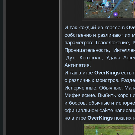
И так каждый из класса в
Ove
собственно и различают их м
параметров: Телосложение, М
Проницательность, Интеллек
Дух, Контроль, Удача, Агре
Антипатия.
И так в игре
OverKings
есть 
с различных монстров. Разде
Испорченные, Обычные, Маги
Мифические. Выбить хороши
и боссов, обычные и испорч
официальном сайте
написан
но в игре
OverKings
пока их н