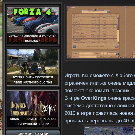
ЛУЧШАЯ ГОНОЧНАЯ ИГРА FORZA
HORIZON 4
Играть вы сможете с любого 
DYING LIGHT – СОСТОЯЛСЯ
ограничен или же очень медл
РЕЛИЗ КРУПНОГО DLC THE
FOLLOWING
поможет экономить трафик.
В игре
OverKings
очень крас
система достаточно сложная
2010 в игре появилась новая
ROHAN – НЕЗАМЕТНО НАЧАЛОСЬ
прокачать персонажа до 40 л
ОБТ РУССКОЙ ВЕРСИИ
СВЕЖИЕ СТАТЬИ