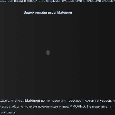
ащаться назад и говорить со старыми
NPC
разными ключевыми словам
Видео онлайн игры
Mabinogi
казать, что игра
Mabinogi
нечто новое и интересное, поэтому я уверен, ч
о вкусу абсолютно всем поклонникам жанра
MMORPG
. Не мешкайте, а
 и играйте.