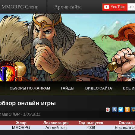
MMORPG Сленг
Архив сайта
ОБЗОРЫ ПО ЖАНРАМ
ГАЙДЫ
ВИДЕО САЙТА
ВСЕ 
обзор онлайн игры
R MMO IGR
- 1/06/2011
Жанр
Локализация
Год выпуска
Оплата
MMORPG
Английская
200
8
Бесплатна