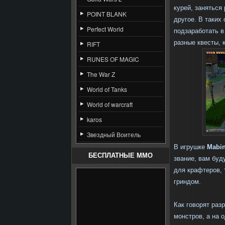
курей, заняться
POINT BLANK
другое. В таких
Perfect World
подзаработать 
разные квесты, 
RIFT
RUNES OF MAGIC
The War Z
World of Tanks
World of warcraft
karos
Звездный Воитель
В игрушке
Mabi
БЕСПЛАТНЫЕ MMO
звание, вам буд
для крафтеров, 
гриндом.
Как говорят раз
монстров, а на 