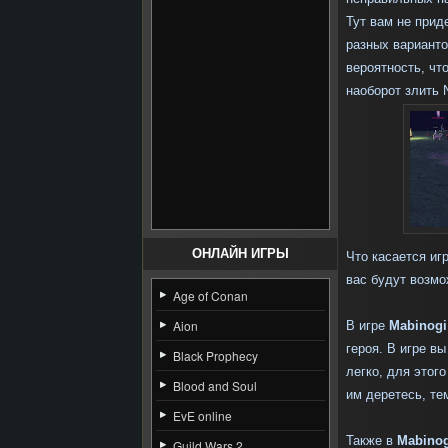
Тут вам не прид
разных вариант
вероятность, чт
наоборот злить
ОНЛАЙН ИГРЫ
Что касается иг
вас будут возмо
Age of Conan
Aion
В игре
Mabinog
героя. В игре в
Black Prophecy
легко, для этог
Blood and Soul
им деретесь, те
EvE online
Также в
Mabinog
Guild Wars 2