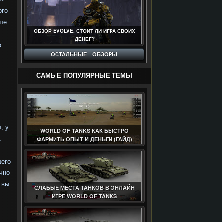
ого
ьше
ОБЗОР EVOLVE. СТОИТ ЛИ ИГРА СВОИХ
ДЕНЕГ?
о.
ОСТАЛЬНЫЕ ОБЗОРЫ
САМЫЕ ПОПУЛЯРНЫЕ ТЕМЫ
, у
WORLD OF TANKS КАК БЫСТРО
а.
ФАРМИТЬ ОПЫТ И ДЕНЬГИ (ГАЙД)
шего
очно
 вы
СЛАБЫЕ МЕСТА ТАНКОВ В ОНЛАЙН
ИГРЕ WORLD OF TANKS