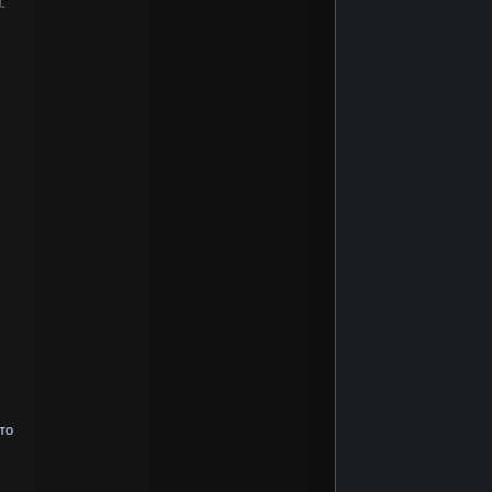
и.
то