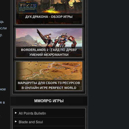
,
ДУХ ДРАКОНА - ОБЗОР ИГРЫ
щь
если
у.
BORDERLANDS 2 - ГАЙД ПО ДРЕВУ
УМЕНИЙ МЕХРОМАНТКИ
МАРШРУТЫ ДЛЯ СБОРА Т3 РЕСУРСОВ
В ОНЛАЙН ИГРЕ PERFECT WORLD
пное
(ГАЙД)
MMORPG ИГРЫ
я в
All Points Bulletin
ю
Blade and Soul