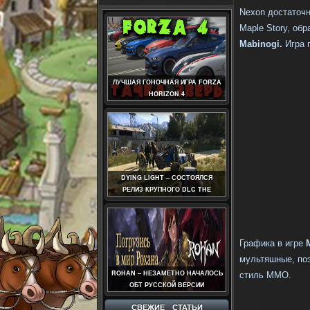
Nexon достаточн
Maple Story, об
Mabinogi.
Игра 
ЛУЧШАЯ ГОНОЧНАЯ ИГРА FORZA
HORIZON 4
DYING LIGHT – СОСТОЯЛСЯ
РЕЛИЗ КРУПНОГО DLC THE
FOLLOWING
Графика в игре
M
мультяшные, поэ
ROHAN – НЕЗАМЕТНО НАЧАЛОСЬ
стиль MMO.
ОБТ РУССКОЙ ВЕРСИИ
СВЕЖИЕ СТАТЬИ