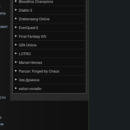
Bloodline Champions
и
Diablo 3
ила
Drakensang Online
может
EverQuest 2
Final Fantasy XIV
GTA Online
LOTRO
Marvel Heroes
Panzar: Forged by Chaos
Зов Дракона
кабал онлайн
сто
е
не