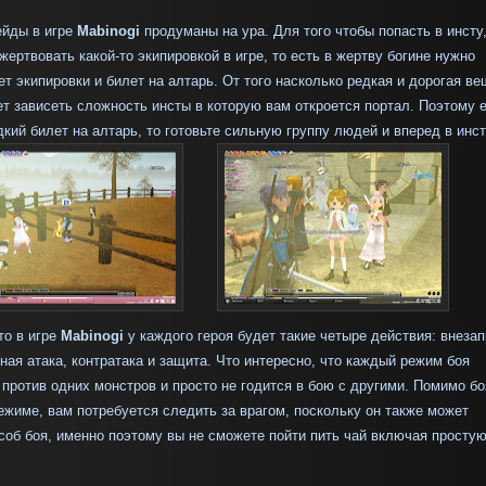
ейды в игре
Mabinogi
продуманы на ура. Для того чтобы попасть в инсту
жертвовать какой-то экипировкой в игре, то есть в жертву богине нужно
т экипировки и билет на алтарь. От того насколько редкая и дорогая ве
ет зависеть сложность инсты в которую вам откроется портал. Поэтому 
кий билет на алтарь, то готовьте сильную группу людей и вперед в инст
то в игре
Mabinogi
у каждого героя будет такие четыре действия: внеза
ная атака, контратака и защита. Что интересно, что каждый режим боя
против одних монстров и просто не годится в бою с другими. Помимо бо
жиме, вам потребуется следить за врагом, поскольку он также может
соб боя, именно поэтому вы не сможете пойти пить чай включая просту