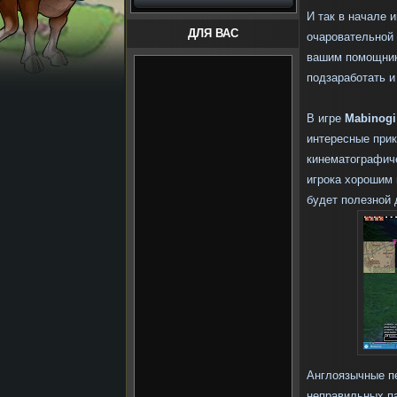
И так в начале 
ДЛЯ ВАС
очаровательной
вашим помощник
подзаработать и
В игре
Mabinogi
интересные прик
кинематографиче
игрока хорошим 
будет полезной 
Англоязычные пе
неправильных п