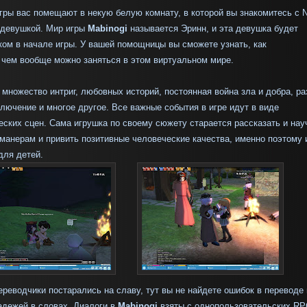
игры вас помещают в некую белую комнату, в которой вы знакомитесь с 
 девушкой. Мир игры
Mabinogi
называется Эринн, и эта девушка будет
ом в начале игры. У вашей помощницы вы сможете узнать, как
 чем вообще можно заняться в этом виртуальном мире.
множество интриг, любовных историй, постоянная война зла и добра, р
лючение и многое другое. Все важные события в игре идут в виде
ских сцен. Сама игрушка по своему сюжету старается рассказать и нау
манерам и привить позитивные человеческие качества, именно поэтому 
для детей.
реводчики постарались на славу, тут вы не найдете ошибок в переводе 
адежей в словах. Диалоги в
Mabinogi
взяты с однопользовательских RP