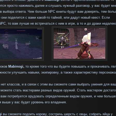
ется просто нажимать далее и слушать нужный разговор, у вас будет мн
ов выбора ответа. Чем больше
NPC юниты
будут вам доверять, тем бол
о они поделится с вами какой-то тайной, или дадут новый квест. Если
NPC
, то вам лучше не встречаться с ним в игре, а то и до драки недалек
роков
Mabinogi,
то кроме того что вы будете повышать и прокачивать лвл
жности улучшить навыки, экипировку, а также характеристику персонаж
i
нет классов, и в связи с этим вы сможете сами выбрать умения для ва
ы можете стать мастерами разных видов оружий. Стать мастером достат
о вам потребуется орудовать определенным видом оружия, и чем больше
м выше у вас будет уровень его владения.
i
вы сможете подоить корову, состричь шерсть с овцы, собрать яйца у