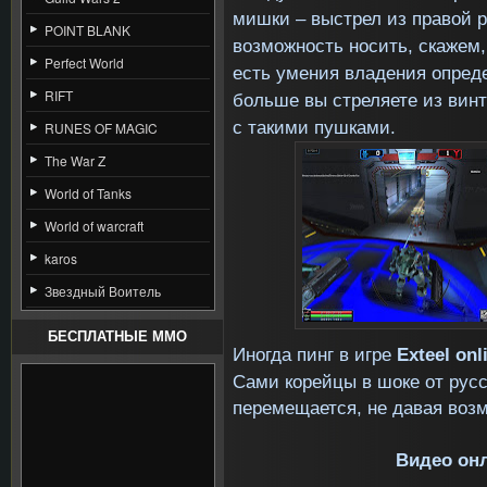
мишки – выстрел из правой ру
POINT BLANK
возможность носить, скажем,
Perfect World
есть умения владения опред
RIFT
больше вы стреляете из вин
с такими пушками.
RUNES OF MAGIC
The War Z
World of Tanks
World of warcraft
karos
Звездный Воитель
БЕСПЛАТНЫЕ MMO
Иногда пинг в игре
Exteel
onl
Сами корейцы в шоке от русс
перемещается, не давая возм
Видео он