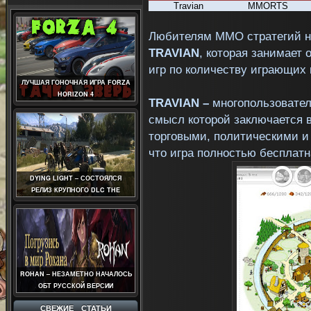
Travian
MMORTS
Любителям MMO стратегий не
TRAVIAN
, которая занимает
игр по количеству играющих 
ЛУЧШАЯ ГОНОЧНАЯ ИГРА FORZA
HORIZON 4
TRAVIAN –
многопользовател
смысл которой заключается в
торговыми, политическими и
что игра полностью бесплатн
DYING LIGHT – СОСТОЯЛСЯ
РЕЛИЗ КРУПНОГО DLC THE
FOLLOWING
ROHAN – НЕЗАМЕТНО НАЧАЛОСЬ
ОБТ РУССКОЙ ВЕРСИИ
СВЕЖИЕ СТАТЬИ