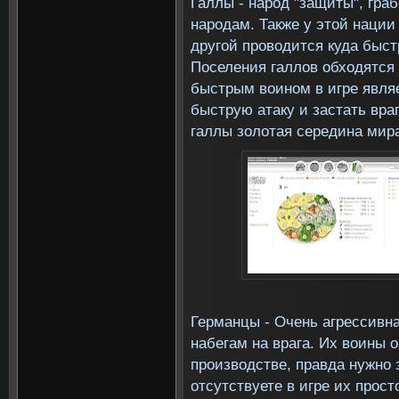
Галлы - народ "защиты", граб
народам. Также у этой нации 
другой проводится куда быст
Поселения галлов обходятс
быстрым воином в игре являе
быструю атаку и застать вра
галлы золотая середина мир
Германцы - Очень агрессивн
набегам на врага. Их воины 
производстве, правда нужно 
отсутствуете в игре их прос