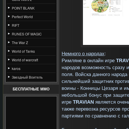
POINT BLANK
Perfect World
RIFT
RUNES OF MAGIC
The War Z
World of Tanks
Немного о народах
:
World of warcraft
Римляне в онлайн игре
TRAV
народов возможность сразу и
karos
поля. Войска данного народа
Звездный Воитель
сильнейший защитник проти
воины - Конницы Цезаря и 
БЕСПЛАТНЫЕ MMO
небольшой бонус при защите
игре
TRAVIAN
является очень
также перевозка ресурсов п
партиями по сравнению с га