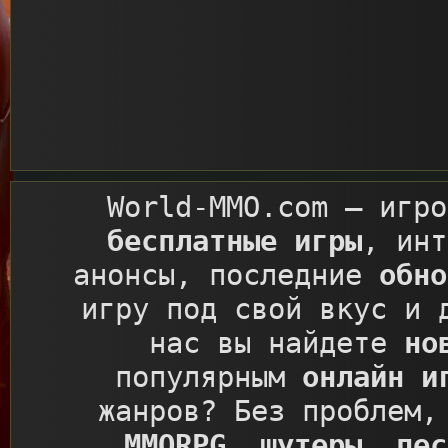
World-MMO.com
– игро
бесплатные игры
, ин
анонсы, последние
обно
игру под свой вкус и 
нас вы найдете
но
популярным
онлайн и
жанров? Без проблем,
MMORPG
,
шутеры
,
пес